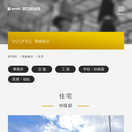
Works
実績紹介
HOME
>
実績紹介
>
住宅
事務所
店 舗
工 場
学校・幼稚園
医療・福祉
住宅
M様邸